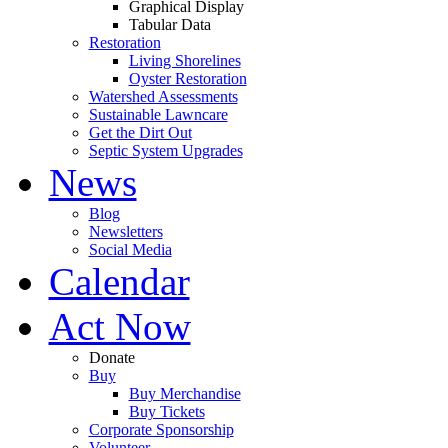
Graphical Display
Tabular Data
Restoration
Living Shorelines
Oyster Restoration
Watershed Assessments
Sustainable Lawncare
Get the Dirt Out
Septic System Upgrades
News
Blog
Newsletters
Social Media
Calendar
Act Now
Donate
Buy
Buy Merchandise
Buy Tickets
Corporate Sponsorship
Volunteer