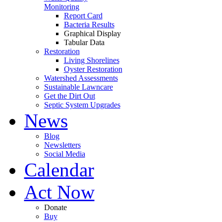
Monitoring
Report Card
Bacteria Results
Graphical Display
Tabular Data
Restoration
Living Shorelines
Oyster Restoration
Watershed Assessments
Sustainable Lawncare
Get the Dirt Out
Septic System Upgrades
News
Blog
Newsletters
Social Media
Calendar
Act Now
Donate
Buy