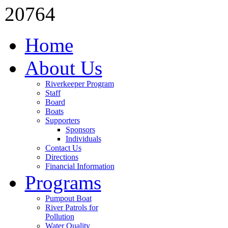
20764
Home
About Us
Riverkeeper Program
Staff
Board
Boats
Supporters
Sponsors
Individuals
Contact Us
Directions
Financial Information
Programs
Pumpout Boat
River Patrols for
Pollution
Water Quality