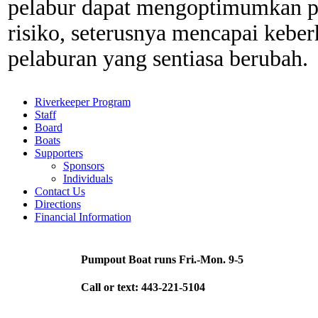
pelabur dapat mengoptimumkan 
risiko, seterusnya mencapai keber
pelaburan yang sentiasa berubah.
Riverkeeper Program
Staff
Board
Boats
Supporters
Sponsors
Individuals
Contact Us
Directions
Financial Information
Pumpout Boat runs Fri.-Mon. 9-5
Call or text: 443-221-5104